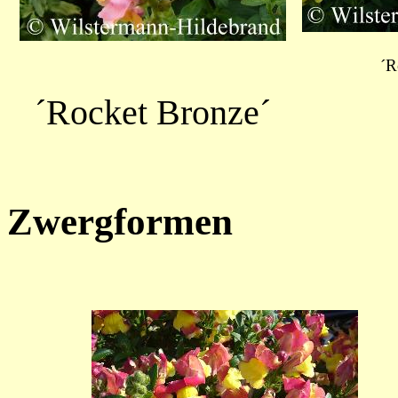
´R
´Rocket Bronze´
Zwergformen