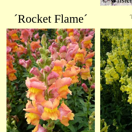
´Rocket Flame´
´