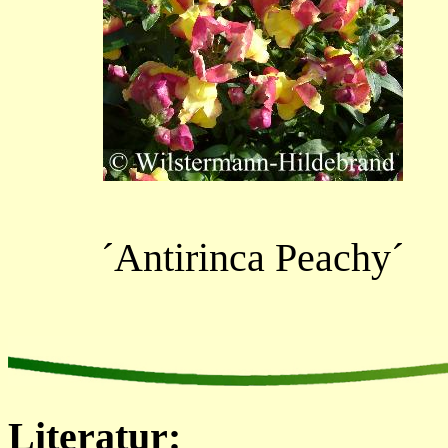
´Antirinca Peachy´
Literatur: