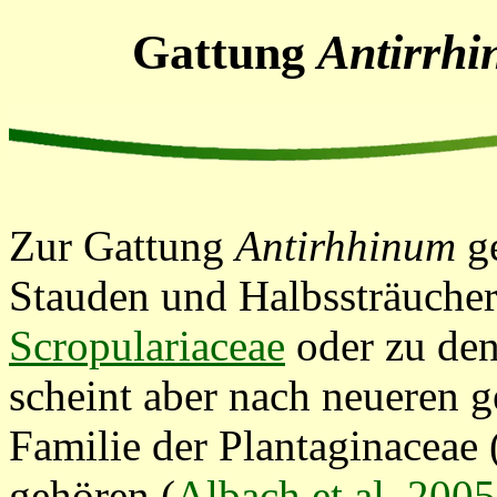
Gattung
Antirrh
Zur Gattung
Antirhhinum
g
Stauden und Halbssträucher
Scropulariaceae
oder zu den
scheint aber nach neueren 
Familie der Plantaginaceae 
gehören (
Albach et al. 2005