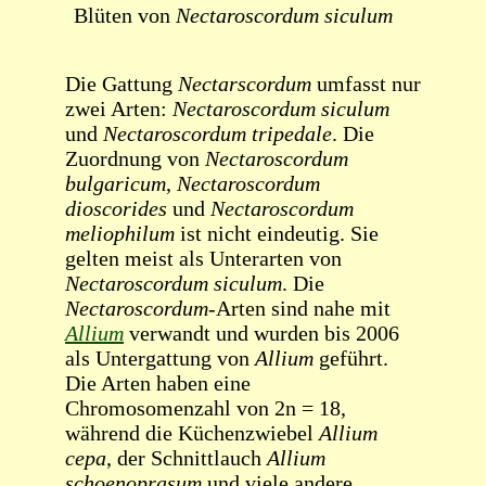
Blüten von
Nectaroscordum siculum
Die Gattung
Nectarscordum
umfasst nur
zwei Arten:
Nectaroscordum siculum
und
Nectaroscordum tripedale
. Die
Zuordnung von
Nectaroscordum
bulgaricum
,
Nectaroscordum
dioscorides
und
Nectaroscordum
meliophilum
ist nicht eindeutig. Sie
gelten meist als Unterarten von
Nectaroscordum siculum
. Die
Nectaroscordum
-Arten sind nahe mit
Allium
verwandt und wurden bis 2006
als Untergattung von
Allium
geführt.
Die Arten haben eine
Chromosomenzahl von 2n = 18,
während die Küchenzwiebel
Allium
cepa
, der Schnittlauch
Allium
schoenoprasum
und viele andere